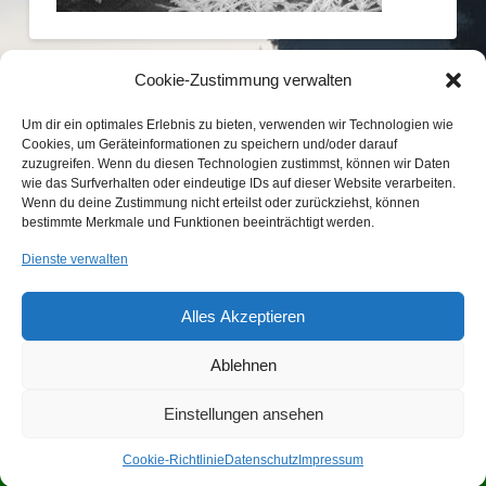
Cookie-Zustimmung verwalten
Um dir ein optimales Erlebnis zu bieten, verwenden wir Technologien wie
Cookies, um Geräteinformationen zu speichern und/oder darauf
zuzugreifen. Wenn du diesen Technologien zustimmst, können wir Daten
wie das Surfverhalten oder eindeutige IDs auf dieser Website verarbeiten.
Wenn du deine Zustimmung nicht erteilst oder zurückziehst, können
bestimmte Merkmale und Funktionen beeinträchtigt werden.
KONTAKT
IMPRESSUM
DATENSCHUTZ
Dienste verwalten
COOKIE-RICHTLINIE (EU)
Alles Akzeptieren
...etwas Interessantes gefunden?
Laden Sie Freunde und Bekannte auf
Wir sind Mitglied im
unsere Seite ein!
Ablehnen
Jagdverband Bayern e.V.
Einstellungen ansehen
© 2015 BJV Neumarkt
Cookie-Richtlinie
Datenschutz
Impressum