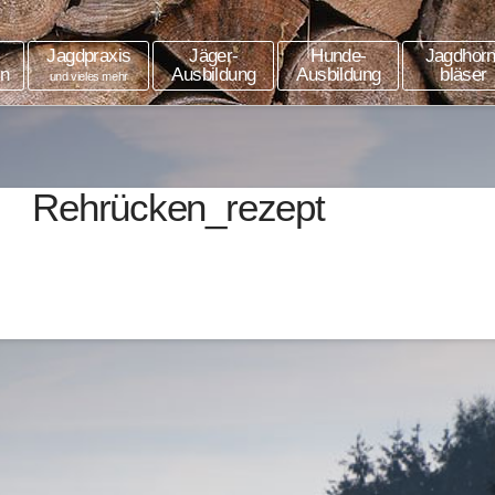
Jagdpraxis
Jäger-
Hunde-
Jagdhorn
in
Ausbildung
Ausbildung
bläser
und vieles mehr
Rehrücken_rezept