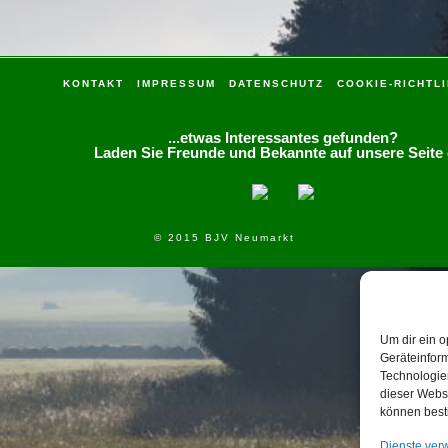
KONTAKT
IMPRESSUM
DATENSCHUTZ
COOKIE-RICHTLI
...etwas Interessantes gefunden?
Laden Sie Freunde und Bekannte auf unsere Seite 
© 2015 BJV Neumarkt
Um dir ein o
Geräteinfor
Technologien
dieser Websi
können best
Dienste ver