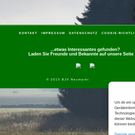
KONTAKT
IMPRESSUM
DATENSCHUTZ
COOKIE-RICHTLI
...etwas Interessantes gefunden?
Laden Sie Freunde und Bekannte auf unsere Seite 
© 2015 BJV Neumarkt
Um dir ein o
Geräteinfor
Technologien
dieser Websi
können best
Dienste ver