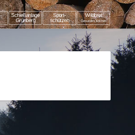
-
Schießanlage
Sport-
Wildbret
Grünberg
schützen
Gesundes Kochen