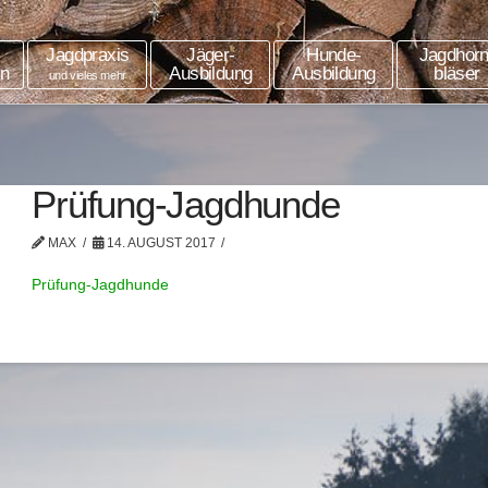
Jagdpraxis
Jäger-
Hunde-
Jagdhorn
in
Ausbildung
Ausbildung
bläser
und vieles mehr
Prüfung-Jagdhunde
MAX
14. AUGUST 2017
Prüfung-Jagdhunde