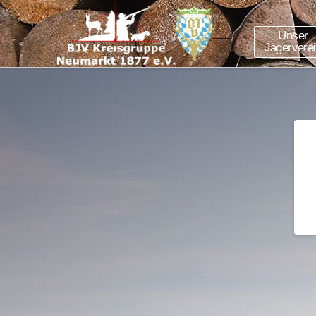
Unser
Jägervere