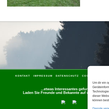
KONTAKT
IMPRESSUM
DATENSCHUTZ
COOKIE-RICHTLI
Um dir ein o
Geräteinfor
...etwas Interessantes gefunden?
Technologien
Laden Sie Freunde und Bekannte auf unsere Seite 
dieser Websi
können best
Dienste ver