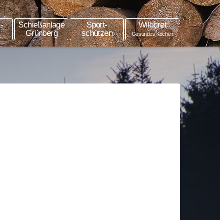
-
Schießanlage
Sport-
Wildbret
Grünberg
schützen
Gesundes Kochen