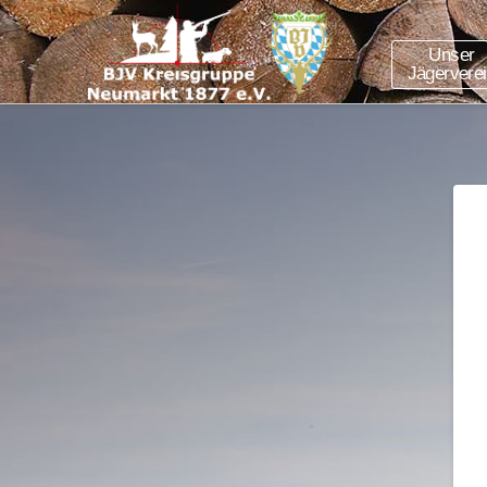
Unser
Jägervere