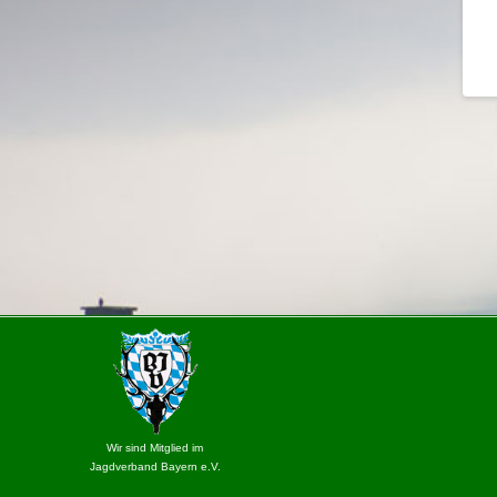
Wir sind Mitglied im
Jagdverband Bayern e.V.