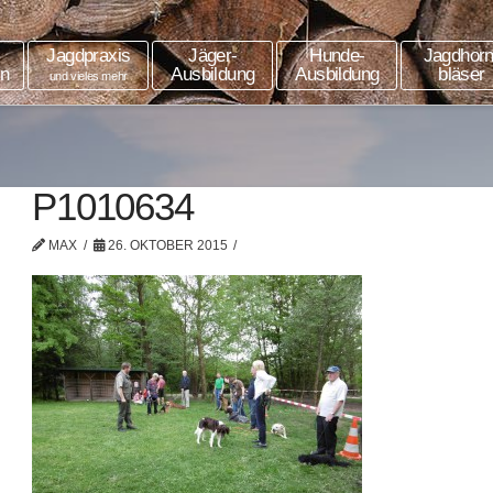
Jagdpraxis
Jäger-
Hunde-
Jagdhorn
in
Ausbildung
Ausbildung
bläser
und vieles mehr
P1010634
MAX
26. OKTOBER 2015