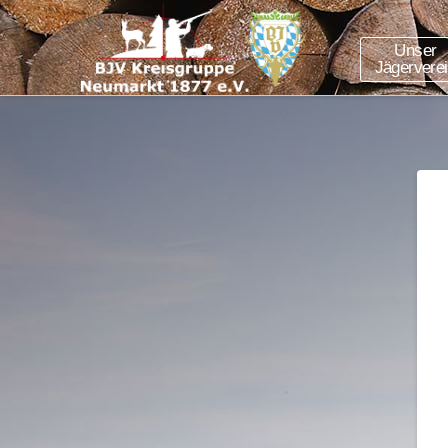
Unser
Jägervere