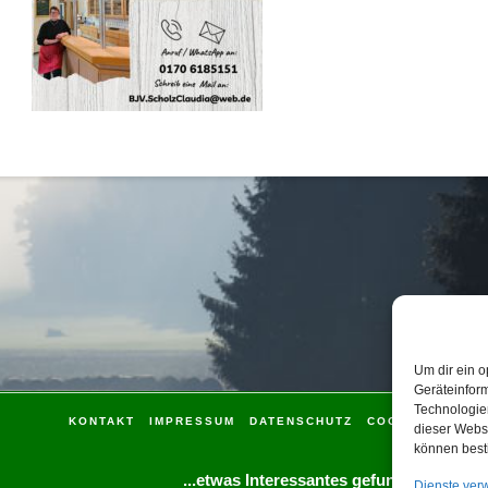
Um dir ein o
Geräteinfor
Technologien
KONTAKT
IMPRESSUM
DATENSCHUTZ
COOKIE-RICHTLI
dieser Websi
können best
...etwas Interessantes gefunden?
Dienste ver