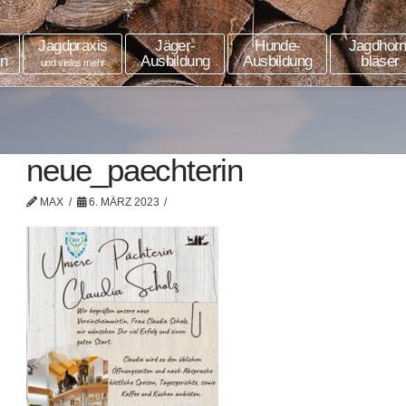
Jagdpraxis
Jäger-
Hunde-
Jagdhorn
in
Ausbildung
Ausbildung
bläser
und vieles mehr
neue_paechterin
MAX
6. MÄRZ 2023