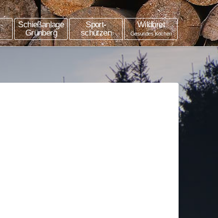
-
Schießanlage
Sport-
Wildbret
Grünberg
schützen
Gesundes Kochen