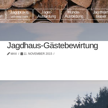
Jagdpraxis
Jäger-
Hunde-
Jagdhorn
in
Ausbildung
Ausbildung
bläser
und vieles mehr
Jagdhaus-Gästebewirtung
MAX
11. NOVEMBER 2015