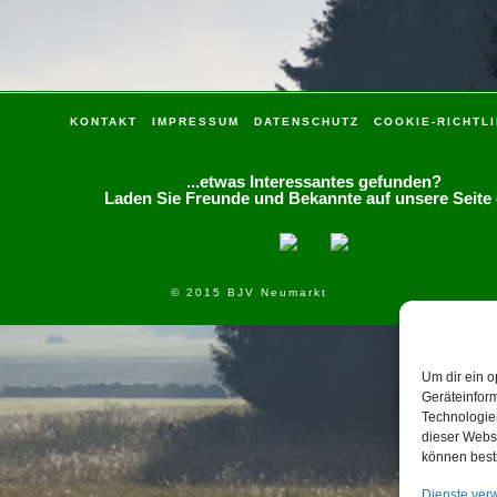
KONTAKT
IMPRESSUM
DATENSCHUTZ
COOKIE-RICHTLI
...etwas Interessantes gefunden?
Laden Sie Freunde und Bekannte auf unsere Seite 
© 2015 BJV Neumarkt
Um dir ein o
Geräteinfor
Technologien
dieser Websi
können best
Dienste ver