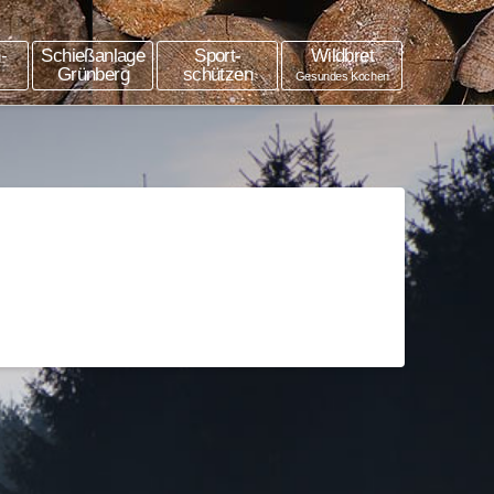
-
Schießanlage
Sport-
Wildbret
Grünberg
schützen
Gesundes Kochen