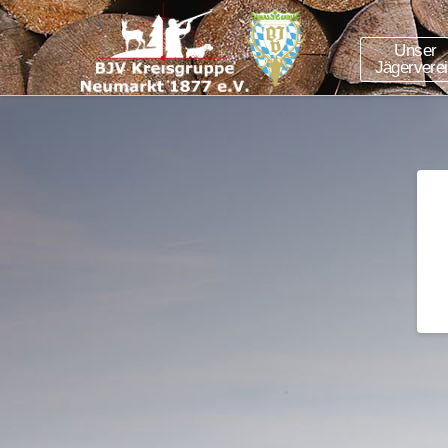
Unser
Jägervere