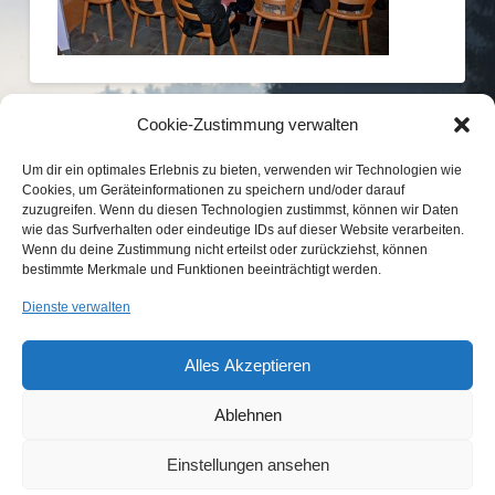
Cookie-Zustimmung verwalten
Um dir ein optimales Erlebnis zu bieten, verwenden wir Technologien wie
Cookies, um Geräteinformationen zu speichern und/oder darauf
zuzugreifen. Wenn du diesen Technologien zustimmst, können wir Daten
wie das Surfverhalten oder eindeutige IDs auf dieser Website verarbeiten.
Wenn du deine Zustimmung nicht erteilst oder zurückziehst, können
bestimmte Merkmale und Funktionen beeinträchtigt werden.
KONTAKT
IMPRESSUM
DATENSCHUTZ
Dienste verwalten
COOKIE-RICHTLINIE (EU)
Alles Akzeptieren
...etwas Interessantes gefunden?
Laden Sie Freunde und Bekannte auf
Wir sind Mitglied im
unsere Seite ein!
Ablehnen
Jagdverband Bayern e.V.
Einstellungen ansehen