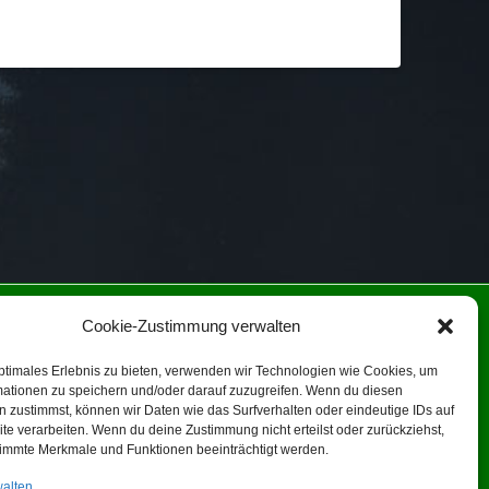
NIE (EU)
Cookie-Zustimmung verwalten
ptimales Erlebnis zu bieten, verwenden wir Technologien wie Cookies, um
ein!
mationen zu speichern und/oder darauf zuzugreifen. Wenn du diesen
 zustimmst, können wir Daten wie das Surfverhalten oder eindeutige IDs auf
te verarbeiten. Wenn du deine Zustimmung nicht erteilst oder zurückziehst,
immte Merkmale und Funktionen beeinträchtigt werden.
walten