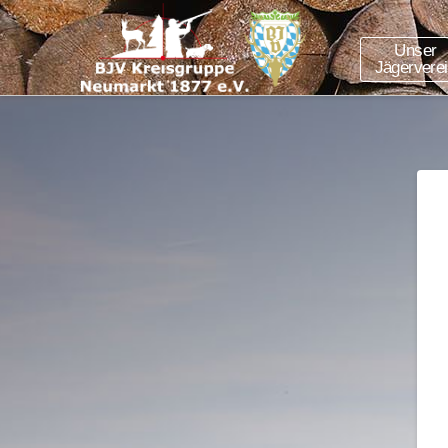
Unser
Jägervere