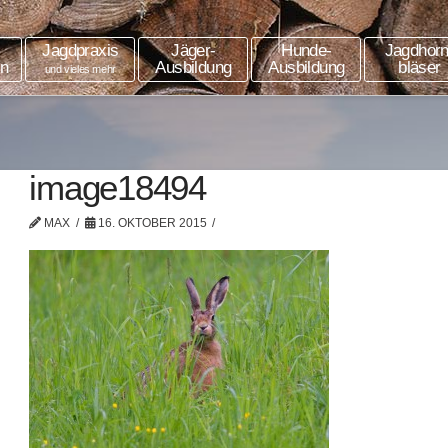
Jagdpraxis
Jäger-
Hunde-
Jagdhorn
in
Ausbildung
Ausbildung
bläser
und vieles mehr
image18494
MAX
16. OKTOBER 2015