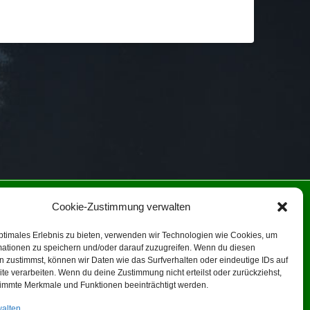
NIE (EU)
Cookie-Zustimmung verwalten
ptimales Erlebnis zu bieten, verwenden wir Technologien wie Cookies, um
ein!
mationen zu speichern und/oder darauf zuzugreifen. Wenn du diesen
 zustimmst, können wir Daten wie das Surfverhalten oder eindeutige IDs auf
te verarbeiten. Wenn du deine Zustimmung nicht erteilst oder zurückziehst,
immte Merkmale und Funktionen beeinträchtigt werden.
walten