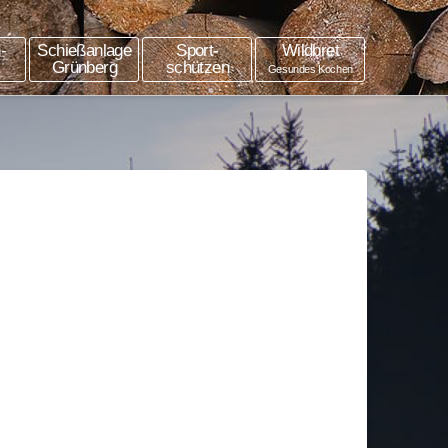
-
Schießanlage
Sport-
Wildbret
Grünberg
schützen
Gesundes Kochen