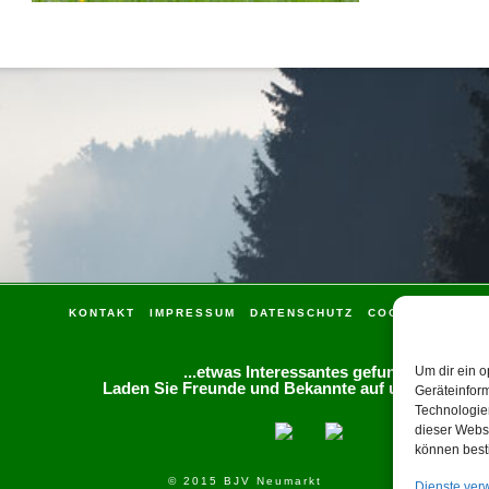
KONTAKT
IMPRESSUM
DATENSCHUTZ
COOKIE-RICHTLI
...etwas Interessantes gefunden?
Um dir ein o
Laden Sie Freunde und Bekannte auf unsere Seite 
Geräteinfor
Technologien
dieser Websi
können best
© 2015 BJV Neumarkt
Dienste ver