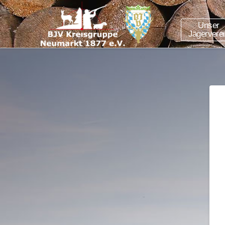
Unser
Jägervere