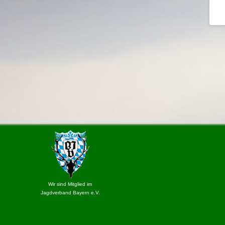
Wir sind Mitglied im
Jagdverband Bayern e.V.