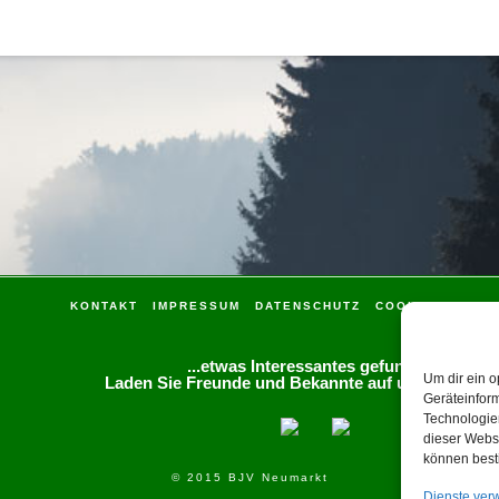
KONTAKT
IMPRESSUM
DATENSCHUTZ
COOKIE-RICHTLI
...etwas Interessantes gefunden?
Um dir ein o
Laden Sie Freunde und Bekannte auf unsere Seite 
Geräteinfor
Technologien
dieser Websi
können best
© 2015 BJV Neumarkt
Dienste ver