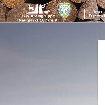
Unser
Jägervere