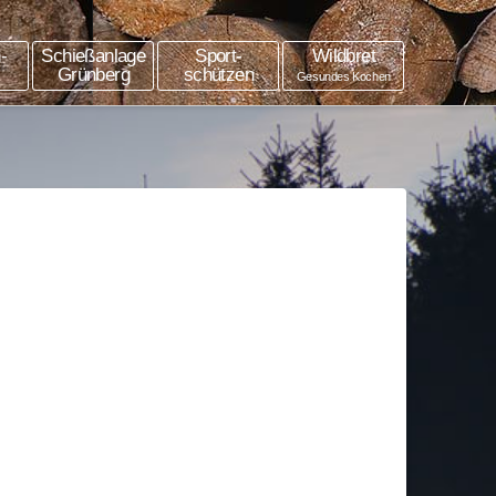
-
Schießanlage
Sport-
Wildbret
Grünberg
schützen
Gesundes Kochen