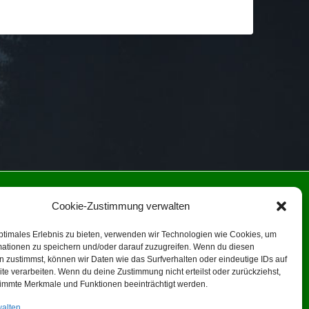
NIE (EU)
Cookie-Zustimmung verwalten
ptimales Erlebnis zu bieten, verwenden wir Technologien wie Cookies, um
ein!
mationen zu speichern und/oder darauf zuzugreifen. Wenn du diesen
 zustimmst, können wir Daten wie das Surfverhalten oder eindeutige IDs auf
te verarbeiten. Wenn du deine Zustimmung nicht erteilst oder zurückziehst,
immte Merkmale und Funktionen beeinträchtigt werden.
walten