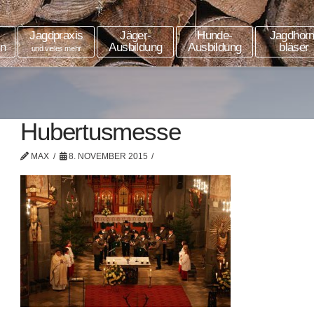
Jagdpraxis
Jäger-
Hunde-
Jagdhorn
in
Ausbildung
Ausbildung
bläser
und vieles mehr
Hubertusmesse
MAX
8. NOVEMBER 2015