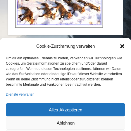
Cookie-Zustimmung verwalten
Um dir ein optimales Erlebnis zu bieten, verwenden wir Technologien wie
Cookies, um Geräteinformationen zu speichern und/oder darauf
zuzugreifen. Wenn du diesen Technologien zustimmst, können wir Daten
wie das Surfverhalten oder eindeutige IDs auf dieser Website verarbeiten.
Wenn du deine Zustimmung nicht erteilst oder zurückziehst, können
bestimmte Merkmale und Funktionen beeinträchtigt werden.
KONTAKT
IMPRESSUM
DATENSCHUTZ
Dienste verwalten
COOKIE-RICHTLINIE (EU)
Alles Akzeptieren
...etwas Interessantes gefunden?
Laden Sie Freunde und Bekannte auf
Wir sind Mitglied im
unsere Seite ein!
Ablehnen
Jagdverband Bayern e.V.