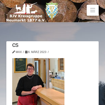
Nav
cs
MAX
6. MÄRZ 2023