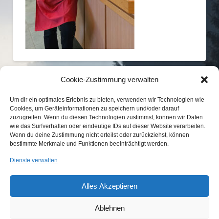
Cookie-Zustimmung verwalten
Um dir ein optimales Erlebnis zu bieten, verwenden wir Technologien wie
Cookies, um Geräteinformationen zu speichern und/oder darauf
zuzugreifen. Wenn du diesen Technologien zustimmst, können wir Daten
wie das Surfverhalten oder eindeutige IDs auf dieser Website verarbeiten.
Wenn du deine Zustimmung nicht erteilst oder zurückziehst, können
bestimmte Merkmale und Funktionen beeinträchtigt werden.
KONTAKT
IMPRESSUM
DATENSCHUTZ
Dienste verwalten
COOKIE-RICHTLINIE (EU)
Alles Akzeptieren
...etwas Interessantes gefunden?
Laden Sie Freunde und Bekannte auf
Wir sind Mitglied im
unsere Seite ein!
Ablehnen
Jagdverband Bayern e.V.