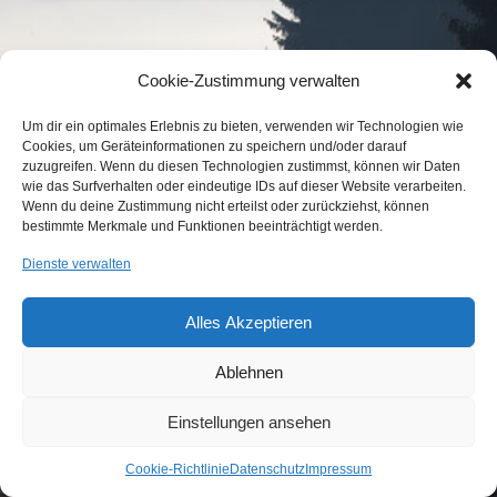
Cookie-Zustimmung verwalten
Um dir ein optimales Erlebnis zu bieten, verwenden wir Technologien wie
Cookies, um Geräteinformationen zu speichern und/oder darauf
zuzugreifen. Wenn du diesen Technologien zustimmst, können wir Daten
wie das Surfverhalten oder eindeutige IDs auf dieser Website verarbeiten.
Wenn du deine Zustimmung nicht erteilst oder zurückziehst, können
KONTAKT
IMPRESSUM
DATENSCHUTZ
bestimmte Merkmale und Funktionen beeinträchtigt werden.
COOKIE-RICHTLINIE (EU)
Dienste verwalten
...etwas Interessantes gefunden?
Laden Sie Freunde und Bekannte auf
Alles Akzeptieren
Wir sind Mitglied im
unsere Seite ein!
Jagdverband Bayern e.V.
Ablehnen
Einstellungen ansehen
© 2015 BJV Neumarkt
Cookie-Richtlinie
Datenschutz
Impressum