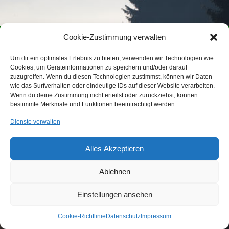
Cookie-Zustimmung verwalten
KONTAKT
IMPRESSUM
DATENSCHUTZ
COOKIE-RICHTLINIE (EU)
Um dir ein optimales Erlebnis zu bieten, verwenden wir Technologien wie
Cookies, um Geräteinformationen zu speichern und/oder darauf
...etwas Interessantes gefunden?
zuzugreifen. Wenn du diesen Technologien zustimmst, können wir Daten
Laden Sie Freunde und Bekannte auf
wie das Surfverhalten oder eindeutige IDs auf dieser Website verarbeiten.
Wir sind Mitglied im
unsere Seite ein!
Wenn du deine Zustimmung nicht erteilst oder zurückziehst, können
Jagdverband Bayern e.V.
bestimmte Merkmale und Funktionen beeinträchtigt werden.
Dienste verwalten
© 2015 BJV Neumarkt
Alles Akzeptieren
Ablehnen
Einstellungen ansehen
Cookie-Richtlinie
Datenschutz
Impressum