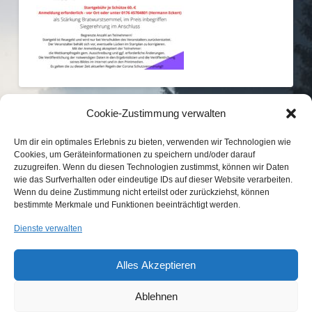
Cookie-Zustimmung verwalten
Um dir ein optimales Erlebnis zu bieten, verwenden wir Technologien wie
Cookies, um Geräteinformationen zu speichern und/oder darauf
zuzugreifen. Wenn du diesen Technologien zustimmst, können wir Daten
wie das Surfverhalten oder eindeutige IDs auf dieser Website verarbeiten.
Wenn du deine Zustimmung nicht erteilst oder zurückziehst, können
bestimmte Merkmale und Funktionen beeinträchtigt werden.
KONTAKT
IMPRESSUM
DATENSCHUTZ
Dienste verwalten
COOKIE-RICHTLINIE (EU)
Alles Akzeptieren
...etwas Interessantes gefunden?
Laden Sie Freunde und Bekannte auf
Wir sind Mitglied im
unsere Seite ein!
Ablehnen
Jagdverband Bayern e.V.