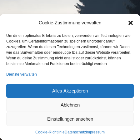
Cookie-Zustimmung verwalten
Um dir ein optimales Erlebnis zu bieten, verwenden wir Technologien wie
Cookies, um Geräteinformationen zu speichern und/oder darauf
zuzugreifen. Wenn du diesen Technologien zustimmst, können wir Daten
KONTAKT
IMPRESSUM
DATENSCHUTZ
wie das Surfverhalten oder eindeutige IDs auf dieser Website verarbeiten.
COOKIE-RICHTLINIE (EU)
Wenn du deine Zustimmung nicht erteilst oder zurückziehst, können
bestimmte Merkmale und Funktionen beeinträchtigt werden.
...etwas Interessantes gefunden?
Dienste verwalten
Laden Sie Freunde und Bekannte auf
Wir sind Mitglied im
unsere Seite ein!
Jagdverband Bayern e.V.
Alles Akzeptieren
Ablehnen
© 2015 BJV Neumarkt
Einstellungen ansehen
Cookie-Richtlinie
Datenschutz
Impressum